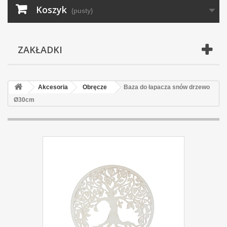
Koszyk
(pusty)
ZAKŁADKI
Akcesoria
Obręcze
Baza do łapacza snów drzewo
Ø30cm