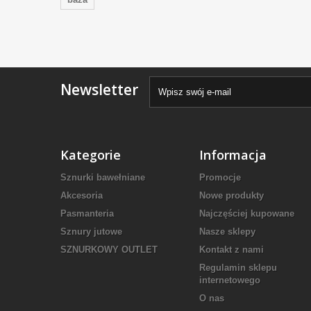
Newsletter
Kategorie
Informacja
Sznurki bawełniane
Promocje
Akcesoria
Nowe produkty
Pasmanteria
Najczęściej kupowane
Sznury jutowe
Nasze sklepy
SZNURKOWY OUTLET
Kontakt z nami
Regulamin sklepu
internetowego
O nas