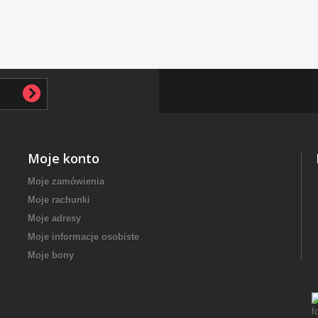
Moje konto
Moje zamówienia
Moje rachunki
Moje adresy
Moje informacje osobiste
Moje bony