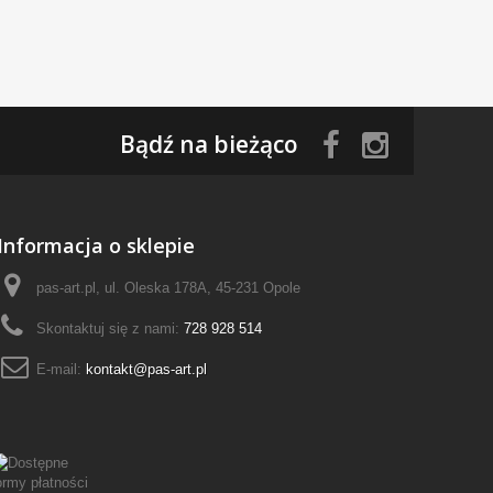
Bądź na bieżąco
Informacja o sklepie
pas-art.pl, ul. Oleska 178A, 45-231 Opole
Skontaktuj się z nami:
728 928 514
E-mail:
kontakt@pas-art.pl