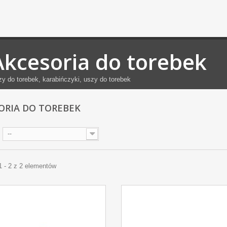
Akcesoria do torebek
y do torebek, karabińczyki, uszy do torebek
ORIA DO TOREBEK
--
1 - 2 z 2 elementów